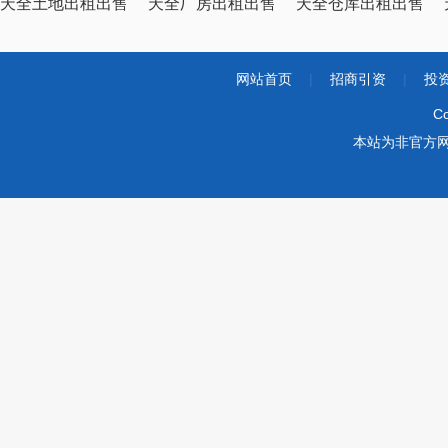
天全土地出租出售
天全厂房出租出售
天全仓库出租出售
网站首页
|
招商引资
|
投
Co
本站为非官方