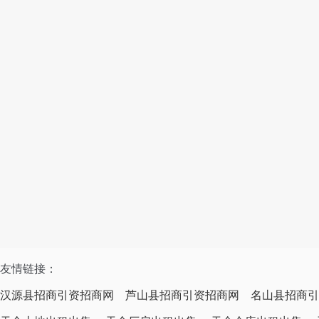
友情链接：
汉源县招商引资招商网
芦山县招商引资招商网
名山县招商引